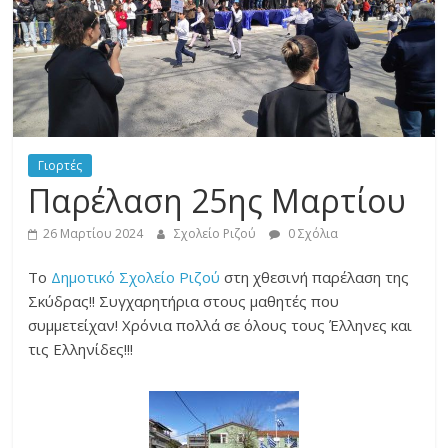
του
σχολείου
μας
Γιορτές
Παρέλαση 25ης Μαρτίου
26 Μαρτίου 2024
Σχολείο Ριζού
0 Σχόλια
Το
Δημοτικό Σχολείο Ριζού
στη χθεσινή παρέλαση της
Σκύδρας!! Συγχαρητήρια στους μαθητές που
συμμετείχαν! Χρόνια πολλά σε όλους τους Έλληνες και
τις Ελληνίδες!!!