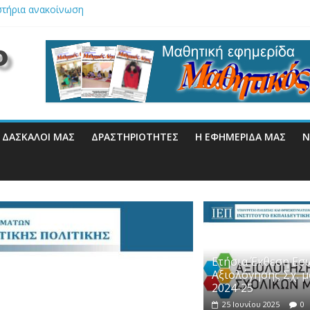
στήρια ανακοίνωση
Έκθεση Εσωτερικής Αξιολόγησης Σχ. μονάδας 2024-25
ΙΚΟΣ ΚΑΝΟΝΙΣΜΟΣ ΔΗΜ. ΣΧ. ΡΙΖΟΥ
 Έκθεση Εσωτερικής Αξιολόγησης Σχ. Μονάδας 2023-24
ές και χορευτικές εκδηλώσεις
Ι ΔΆΣΚΑΛΟΙ ΜΑΣ
ΔΡΑΣΤΗΡΙΌΤΗΤΕΣ
Η ΕΦΗΜΕΡΊΔΑ ΜΑΣ
N
Ετήσια Έκθεση Εσ
Αξιολόγησης Σχ. 
2024-25
25 Ιουνίου 2025
0