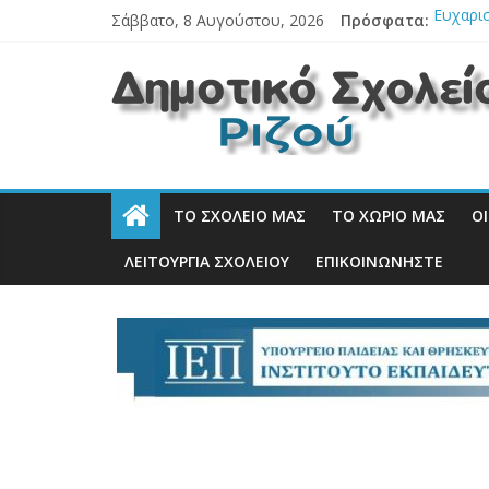
Μετάβαση
Σάββατο, 8 Αυγούστου, 2026
Πρόσφατα:
Ευχαρι
σε
Ετήσια 
περιεχόμενο
Δημοτικό
ΕΣΩΤΕΡ
Ετήσια
Αθλητικ
Σχολείο
Ριζού
ΤΟ ΣΧΟΛΕΊΟ ΜΑΣ
ΤΟ ΧΩΡΙΌ ΜΑΣ
Ο
Η
ΛΕΙΤΟΥΡΓΙΑ ΣΧΟΛΕΙΟΥ
ΕΠΙΚΟΙΝΩΝΉΣΤΕ
επίσημη
ιστοσελίδα
του
σχολείου
μας