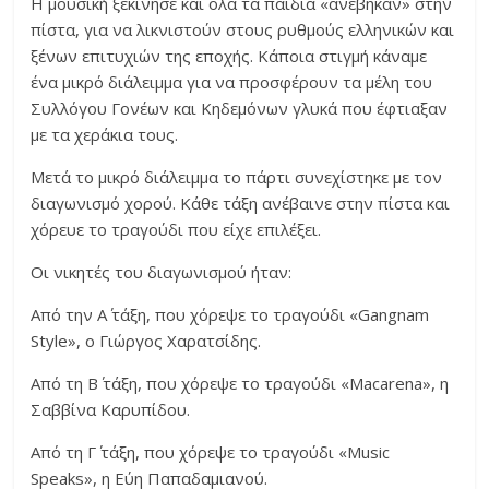
Η μουσική ξεκίνησε και όλα τα παιδιά «ανέβηκαν» στην
πίστα, για να λικνιστούν στους ρυθμούς ελληνικών και
ξένων επιτυχιών της εποχής. Κάποια στιγμή κάναμε
ένα μικρό διάλειμμα για να προσφέρουν τα μέλη του
Συλλόγου Γονέων και Κηδεμόνων γλυκά που έφτιαξαν
με τα χεράκια τους.
Μετά το μικρό διάλειμμα το πάρτι συνεχίστηκε με τον
διαγωνισμό χορού. Κάθε τάξη ανέβαινε στην πίστα και
χόρευε το τραγούδι που είχε επιλέξει.
Οι νικητές του διαγωνισμού ήταν:
Από την Α΄ τάξη, που χόρεψε το τραγούδι «Gangnam
Style», ο Γιώργος Χαρατσίδης.
Από τη Β΄ τάξη, που χόρεψε το τραγούδι «Macarena», η
Σαββίνα Καρυπίδου.
Από τη Γ΄ τάξη, που χόρεψε το τραγούδι «Music
Speaks», η Εύη Παπαδαμιανού.