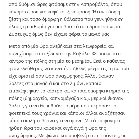
από δυόμισι ώρες φτάσαμε στην Ασπροβάλτα, όπου
κάναμε στάση για καφέ και ξεκούραση. Ήταν τόση η
ζέστη και τόσο όμορφη η θάλασσα που γεννήθηκε σ?
όλους η επιθυμία για μια βουτιά στα δροσερά νερά.
Δυστυχώς όμως δεν είχαμε φέρει τα μαγιό μας.
Μετά από μία ώρα ανεβήκαμε στα λεωφορεία και
συνεχίσαμε το ταξίδι για την Καβάλα. Φτάσαμε στο
κέντρο της πόλης στη μία το μεσημέρι. Εκεί ο καθένας
ήταν ελεύθερος να κάνει ό,τι ήθελε, μέχρι τις 5 μ.μ. που
είχε οριστεί σαν ώρα αναχώρησης. Άλλοι έκαναν
βόλτες στα μαγαζιά και στο λιμάνι, κάποιοι
επισκέφτηκαν το κάστρο και κάποια όμορφα κτήρια της
πόλης (δημαρχείο, καπνομάγαζα κ.ά.), μερικοί έκαναν
βόλτες για να θυμηθούν τα μέρη που πέρασαν τα
φοιτητικά τους χρόνια και κάποιοι άλλοι αναζήτησαν
κάποια καλή ταβέρνα για να φάνε. Μετά το φαγητό
ήρθε η ώρα του καφέ και σιγά σιγά η ώρα της
αναχώρησης. Με ψώνια και σουβενίρ στις τσάντες, οι