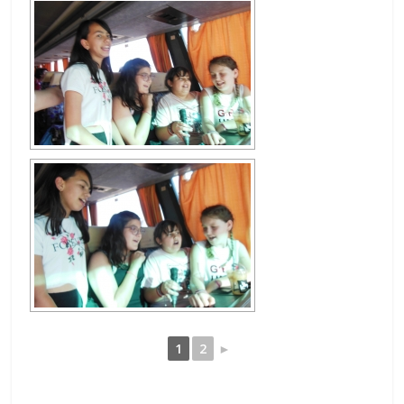
1
2
►