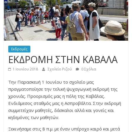
του
σχολείου
μας
Εκδρομές
ΕΚΔΡΟΜΗ ΣΤΗΝ ΚΑΒΑΛΑ
1 Ιουνίου 2018
Σχολείο Ριζού
0 Σχόλια
Την Παρασκευή 1 Ιουνίου το σχολείο μας
πραγματοποίησε την τελική ψυχαγωγική εκδρομή της
χρονιάς. Προορισμός μας η πόλη της Καβάλας.
Ενδιάμεσος σταθμός μας η Ασπροβάλτα. Στην εκδρομή
συμμετείχαν μαθητές, δάσκαλοι αλλά και γονείς και
κηδεμόνες των μαθητών.
Ξεκινήσαμε στις 8 π.μ. με έναν υπέροχο καιρό και μετά