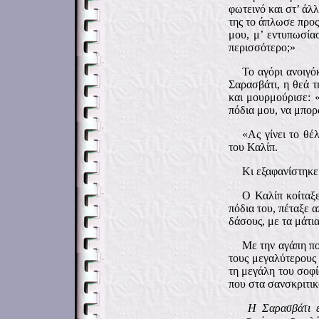
φωτεινό και στ’ άλ
της το άπλωσε προς
μου, μ’ εντυπωσία
περισσότερο;»
Το αγόρι ανοιγό
Σαρασβάτι, η θεά 
και μουρμούρισε: 
πόδια μου, να μπο
«Ας γίνει το θέ
του Καλίπ.
Κι εξαφανίστηκε
Ο Καλίπ κοίταξ
πόδια του, πέταξε 
δάσους, με τα μάτια
Με την αγάπη πο
τους μεγαλύτερους 
τη μεγάλη του σοφ
που στα σανσκριτικ
Η Σαρασβάτι ε