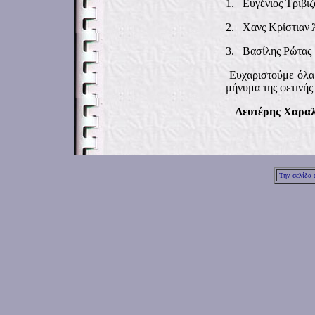
1.
Ευγένιος Τρι
2.
Χανς Κρίστιαν 
3.
Βασίλης Ρώ
Ευχαριστούμε όλα 
μήνυμα της φετινής 
Λευτέρης Χαραλα
Την σελίδα 