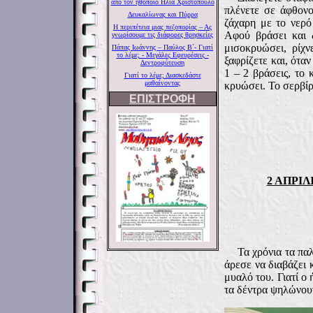
από τον ηθοποιό Ηλία Χριστόπουλο
πλένετε σε άφθονο
Δευκαλίωνας και Πύρρα
ζάχαρη με το νερό
Η περιπέτεια μιας πεζοπορίας – Ας
Αφού βράσει και 
γνωρίσουμε τις διάφορες θρησκείες
μισοκρυώσει, ρίχν
Πάπας Ιωάννης – Παύλος Β΄- Γιατί
το λέμε; - Μεγάλες Εφευρέσεις -
ξαφρίζετε και, ότα
Δεντροφύτευση
1 – 2 βράσεις, το 
Γιατί το λέμε; Διασκεδάστε
μαθαίνοντας
κρυώσει. Το σερβίρ
ΕΠΙΣΤΡΟΦΗ
2 ΑΠΡΙΛ
Τα χρόνια τα παλ
άρεσε να διαβάζει
μυαλό του. Γιατί ο 
τα δέντρα ψηλώνουν