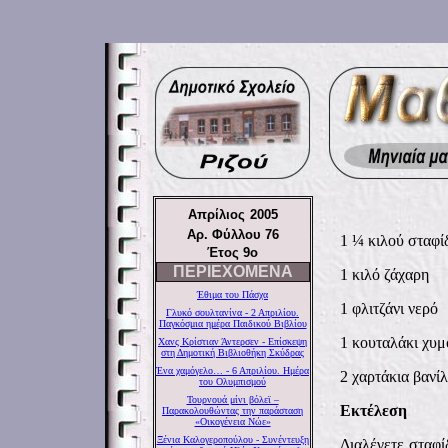
Απρίλιος
2005
Αρ. Φύλλου 76
1 ¼ κιλού σταφί
Έτος 9ο
ΠΕΡΙΕΧΟΜΕΝΑ
1 κιλό ζάχαρη
Έθιμα του Πάσχα
1 φλιτζάνι νερό
Γλυκό σουλτανίνα - 2 Απριλίου.
Παγκόσμια ημέρα Παιδικού Βιβλίου
1 κουταλάκι χυμ
Χανς Κρίστιαν Άντερσεν - Επίσκεψη
στη Δημοτική Βιβλιοθήκη Σκύδρας
Ένα χαμόγελο… - 6 Απριλίου. Ημέρα
2 χαρτάκια βανίλ
του Ολυμπισμού
Τουρνουά μίνι βόλεϊ –
Εκτέλεση
Παρακολουθώντας την παράσταση
«Οικογένεια Νώε»
Ξένια Καλογεροπούλου - Συνέντευξη
Διαλέγετε σταφί