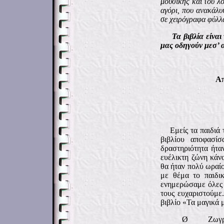
μουσικής και του λό
αγόρι, που ανακάλυ
σε χειρόγραφα φύλλα
Τα βιβλία είνα
μας οδηγούν μεσ’ 
Απ
Εμείς τα παιδιά
βιβλίου αποφασί
δραστηριότητα ήτα
ευέλικτη ζώνη κάν
θα ήταν πολύ ωραίο
με θέμα το παιδι
ενημερώσαμε όλες τ
τους ευχαριστούμε
βιβλίο «Τα μαγικά 
Ø
Ζωγρ