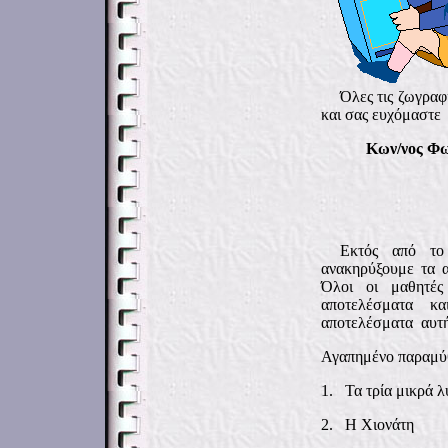
Όλες τις ζωγραφ
και σας ευχόμαστε 
Κων/νος Φω
Εκτός από το
ανακηρύξουμε τα α
Όλοι οι μαθητές
αποτελέσματα κ
αποτελέσματα αυτή
Αγαπημένο παραμύ
1.
Τα τρία μικρά 
2.
Η Χιονάτ