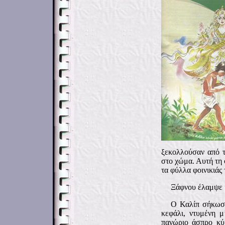
ξεκολλούσαν από τ
στο χώμα. Αυτή τη 
τα φύλλα φοινικιάς 
Ξάφνου έλαμψε κ
Ο Καλίπ σήκωσε
κεφάλι, ντυμένη 
πανώριο άσπρο κύκ