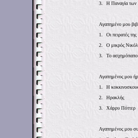
3.
Η Παναγία των 
Αγαπημένο μου βιβ
1.
Οι πειρατές τ
2.
Ο μικρός 
3.
Το ασχημ
Αγαπημένος μου ήρ
1.
Η κοκκινοσκο
2.
Ηρακλής
3.
Χάρρυ Πόττ
Αγαπημένος μου συ